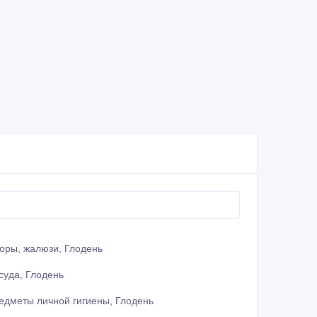
оры, жалюзи, Глодень
суда, Глодень
едметы личной гигиены, Глодень