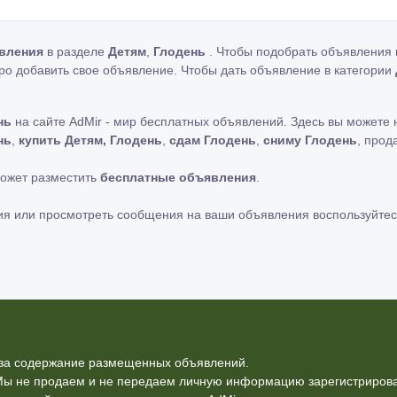
вления
в разделе
Детям
,
Глодень
. Чтобы подобрать объявления п
ро добавить свое объявление. Чтобы дать объявление в категории
нь
на сайте AdMir - мир бесплатных объявлений. Здесь вы можете
нь
,
купить Детям, Глодень
,
сдам Глодень
,
сниму Глодень
, прод
может разместить
бесплатные объявления
.
ия или просмотреть сообщения на ваши объявления воспользуйтес
ь за содержание размещенных объявлений.
Мы не продаем и не передаем личную информацию зарегистрирова