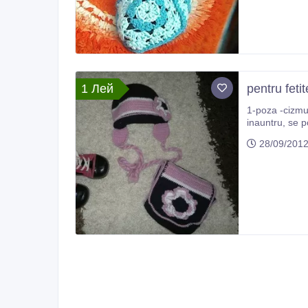
1 Лей
pentru fetit
1-poza -cizmul
inauntru, se p
este adinca ac
28/09/201