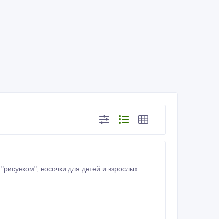
ки на голову, панамочки, чехлы для телефонов, жилетки с "рисунком", носочки для детей и взрослых..