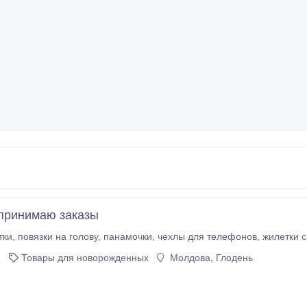
принимаю заказы
детские пинетки, повяз
3
Товары для новорожденных
Молдова, Глодень