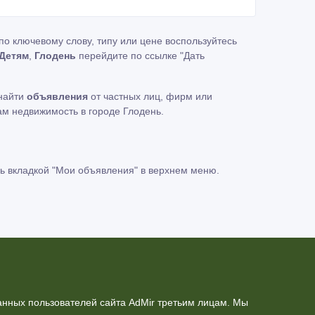
о ключевому слову, типу или цене воспользуйтесь
Детям
,
Глодень
перейдите по ссылке
"Дать
 найти
объявления
от частных лиц, фирм или
ам недвижимость в городе Глодень.
ь вкладкой
"Мои объявления"
в верхнем меню.
нных пользователей сайта AdMir третьим лицам. Мы