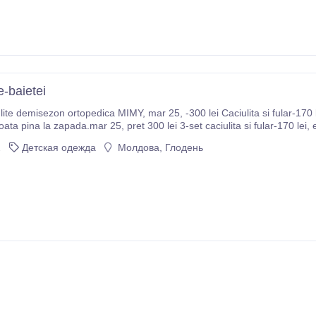
e-baietei
ite demisezon ortopedica MIMY, mar 25, -300 lei Caciulita si fular-170 
oata pina la zapada.mar 25, pret 300 lei 3-set caciulita si fular-170 lei, 
opera si fruntea si urechiushele bine, in starea f.
2
Детская одежда
Молдова, Глодень