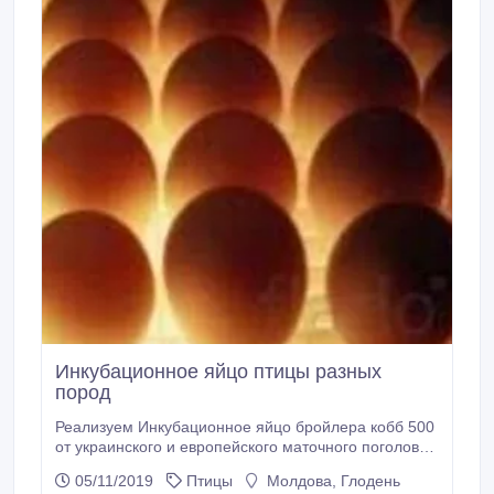
Инкубационное яйцо птицы разных
пород
Реализуем Инкубационное яйцо бройлера кобб 500
от украинского и европейского маточного поголовья
оптом и в розницу. Звоните будем рады новым
05/11/2019
Птицы
Молдова, Глодень
сотрудничеством. ДОСТАВКА С УКРАИНЫ В